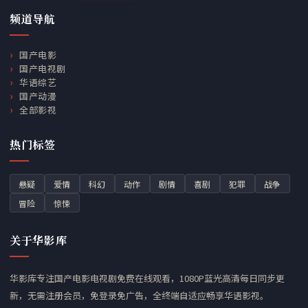
频道导航
国产电影
国产电视剧
华语综艺
国产动漫
全部影视
热门标签
悬疑
爱情
科幻
动作
剧情
喜剧
犯罪
战争
冒险
惊悚
关于华影库
华影库专注国产电影电视剧免费在线观看，1080P蓝光高清每日同步更
新，无需注册会员，免登录免广告，全终端自适应畅享华语影视。