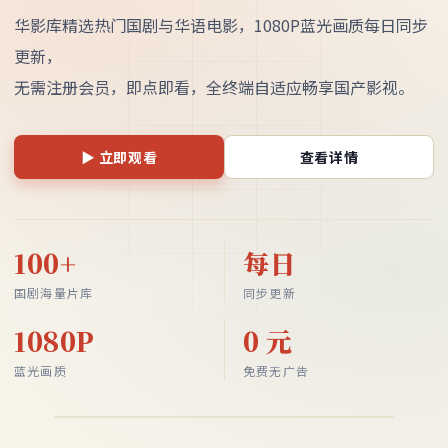
华影库精选热门国剧与华语电影，1080P蓝光画质每日同步
更新，
无需注册会员，即点即看，全终端自适应畅享国产影视。
▶ 立即观看
查看详情
100
+
每日
国剧海量片库
同步更新
落日长河
1080P
0 元
剧情
·
中国大陆
·
2024
蓝光画质
免费无广告
★
9.4