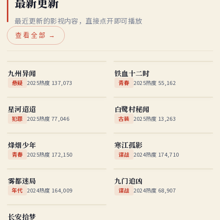
最新更新
最近更新的影视内容，直接点开即可播放
查看全部 →
九州异闻
铁血十二时
国产
★
6.9
国产
★
6.6
九州异闻
铁血十二时
悬疑
2025
热度
137,073
青春
2025
热度
55,162
星河迢迢
白鹭村秘闻
国产
★
6.8
中外合拍
★
7.5
星河迢迢
白鹭村秘闻
犯罪
2025
热度
77,046
古装
2025
热度
13,263
烽烟少年
寒江孤影
国产
★
7.4
国产
★
9.2
烽烟少年
寒江孤影
青春
2025
热度
172,150
谍战
2024
热度
174,710
雾都迷局
九门追凶
国产
★
7.7
国产
★
7.8
雾都迷局
九门追凶
年代
2024
热度
164,009
谍战
2024
热度
68,907
长安拾梦
国产
★
6.9
长安拾梦