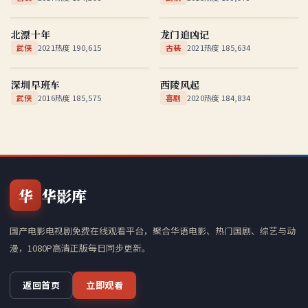
北漂十年
龙门追凶记
国产
★
8.0
国产
★
8.2
北漂十年
龙门追凶记
武侠
2021
热度
190,615
古装
2021
热度
185,634
深圳早班车
西陵风起
国产
★
9.4
国产
★
9.3
深圳早班车
西陵风起
武侠
2016
热度
185,575
喜剧
2020
热度
184,834
华
华影库
国产电影电视剧免费在线观看平台，聚合华语电影、热门国剧、综艺与动
漫，1080P高清正版每日同步更新。
返回首页
立即观看