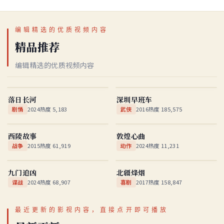
编辑精选的优质视频内容
精品推荐
编辑精选的优质视频内容
落日长河
深圳早班车
国产
★
9.4
国产
★
9.4
落日长河
深圳早班车
剧情
2024
热度
5,183
武侠
2016
热度
185,575
西陵故事
敦煌心曲
国产
★
8.5
国产
★
6.6
西陵故事
敦煌心曲
战争
2015
热度
61,919
动作
2024
热度
11,231
九门追凶
北疆烽烟
国产
★
7.8
国产
★
8.4
九门追凶
北疆烽烟
谍战
2024
热度
68,907
喜剧
2017
热度
158,847
最近更新的影视内容，直接点开即可播放