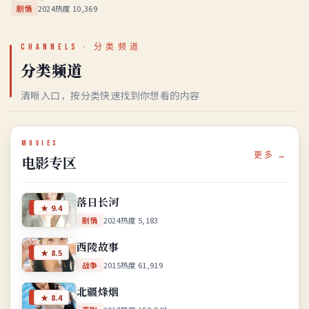
剧情
2024
热度
10,369
CHANNELS · 分类频道
分类频道
清晰入口，按分类快速找到你想看的内容
MOVIES
更多 →
电影专区
落日长河
国产
★
9.4
剧情
2024
热度
5,183
西陵故事
国产
★
8.5
战争
2015
热度
61,919
北疆烽烟
国产
★
8.4