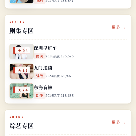
喜剧
2017
热度
158,847
SERIES
更多 →
剧集专区
深圳早班车
国产
★
9.4
武侠
2016
热度
185,575
九门追凶
国产
★
7.8
谍战
2024
热度
68,907
东海有鲸
国产
★
7.4
动作
2016
热度
118,635
SHOWS
更多 →
综艺专区